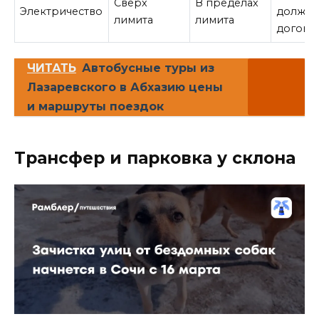
Сверх
В пределах
Электричество
должны
лимита
лимита
догово
ЧИТАТЬ
Автобусные туры из
Лазаревского в Абхазию цены
и маршруты поездок
Трансфер и парковка у склона