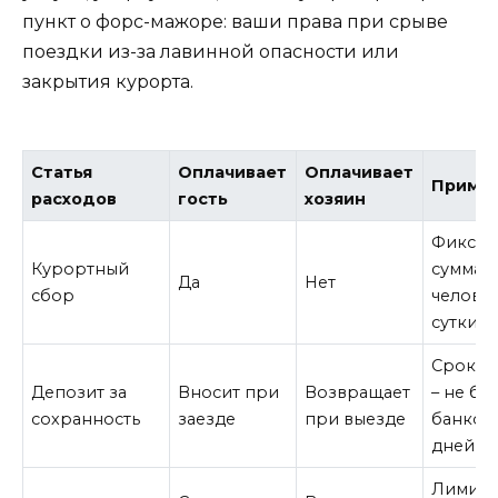
пункт о форс-мажоре: ваши права при срыве
поездки из-за лавинной опасности или
закрытия курорта.
Статья
Оплачивает
Оплачивает
Приме
расходов
гость
хозяин
Фиксир
Курортный
сумма с
Да
Нет
сбор
человек
сутки
Срок в
Депозит за
Вносит при
Возвращает
– не бо
сохранность
заезде
при выезде
банков
дней
Лимит 