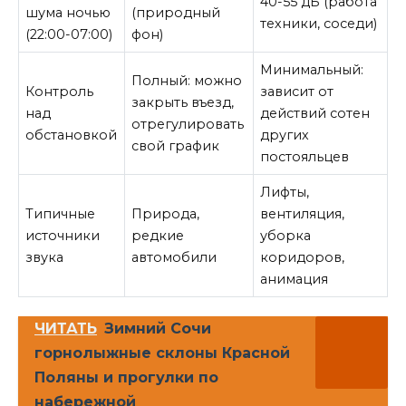
40-55 дБ (работа
шума ночью
(природный
техники, соседи)
(22:00-07:00)
фон)
Минимальный:
Полный: можно
Контроль
зависит от
закрыть въезд,
над
действий сотен
отрегулировать
обстановкой
других
свой график
постояльцев
Лифты,
Типичные
Природа,
вентиляция,
источники
редкие
уборка
звука
автомобили
коридоров,
анимация
ЧИТАТЬ
Зимний Сочи
горнолыжные склоны Красной
Поляны и прогулки по
набережной