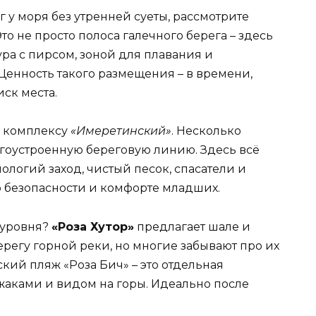
у моря без утренней суеты, рассмотрите
 Это не просто полоса галечного берега – здесь
ра с пирсом, зоной для плавания и
Ценность такого размещения – в времени,
иск места.
к комплексу
«Имеретинский»
. Несколько
гоустроенную береговую линию. Здесь всё
ологий заход, чистый песок, спасатели и
о безопасности и комфорте младших.
 уровня?
«Роза Хутор»
предлагает шале и
ерегу горной реки, но многие забывают про их
кий пляж «Роза Бич» – это отдельная
жаками и видом на горы. Идеально после