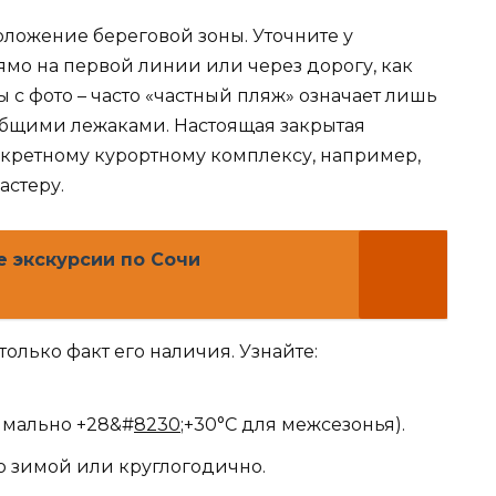
оложение береговой зоны. Уточните у
ямо на первой линии или через дорогу, как
 с фото – часто «частный пляж» означает лишь
общими лежаками. Настоящая закрытая
кретному курортному комплексу, например,
астеру.
е экскурсии по Сочи
олько факт его наличия. Узнайте:
имально +28&#
8230
;+30°C для межсезонья).
о зимой или круглогодично.