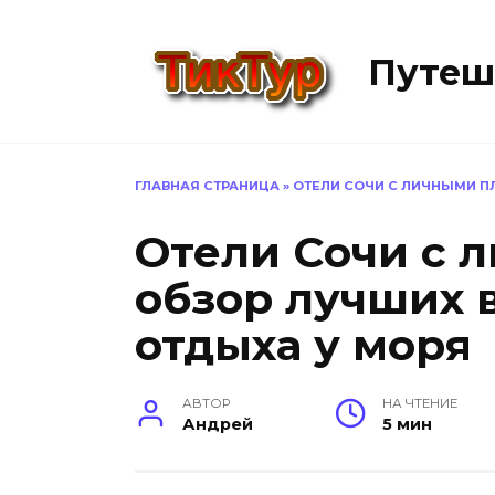
Перейти
к
Путеш
содержанию
ГЛАВНАЯ СТРАНИЦА
»
ОТЕЛИ СОЧИ С ЛИЧНЫМИ П
Отели Сочи с 
обзор лучших 
отдыха у моря
АВТОР
НА ЧТЕНИЕ
Андрей
5 мин