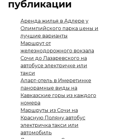
публикации
Аренда жилья в Адлере у
Олимпийского парка цены и
лучшие варианты
Маршрут от
железнодорожного вокзала
Сочи до Лазаревского на
автобусе электричке или
такси
Апарт-отель в Имеретинке
панорамные виды на
Кавказские горы из каждого
номера
Маршруты из Сочи на
Красную Поляну автобус
электричка такси или
автомобиль