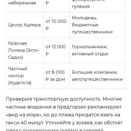
набережная
₽
гуляния
Молодежь,
от 10 000
Центр Адлера
бюджетные
₽
путешественники
Красная
от 12 000
Горнолыжники,
Поляна (Эсто-
₽
активный отдых
Садок)
Частный
от 8 000
Большие компании,
сектор
₽ за дом
автопутешественники
(Кудепста)
Проверьте транспортную доступность. Многие
частные владения в предгорьях рекламируют
«вид на море», но до пляжа придется ехать на
такси 40 минут. Уточняйте у хозяев, как обстоят
дела с подъездными путями в гололед.