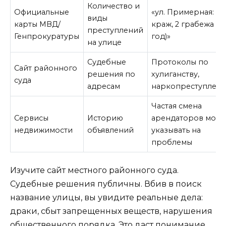
Количество и
Официальные
«ул. Примерная: 5
виды
карты МВД/
краж, 2 грабежа (з
преступлений
Генпрокуратуры
год)»
на улице
Судебные
Протоколы по
Сайт районного
решения по
хулиганству,
суда
адресам
наркопреступлен
Частая смена
Сервисы
Историю
арендаторов може
недвижимости
объявлений
указывать на
проблемы
Изучите сайт местного районного суда.
Судебные решения публичны. Вбив в поиск
название улицы, вы увидите реальные дела:
драки, сбыт запрещенных веществ, нарушения
общественного порядка. Это даст понимание