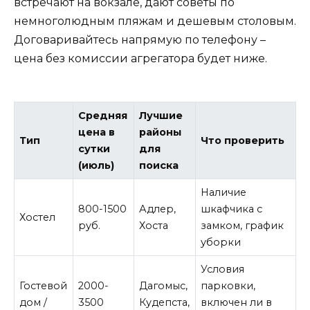
встречают на вокзале, дают советы по
немноголюдным пляжам и дешевым столовым.
Договаривайтесь напрямую по телефону –
цена без комиссии агрегатора будет ниже.
Средняя
Лучшие
цена в
районы
Тип
Что проверить
сутки
для
(июль)
поиска
Наличие
800-1500
Адлер,
шкафчика с
Хостел
руб.
Хоста
замком, график
уборки
Условия
Гостевой
2000-
Дагомыс,
парковки,
дом /
3500
Кудепста,
включен ли в