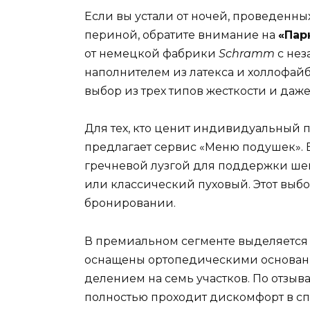
Если вы устали от ночей, проведенны
периной, обратите внимание на
«Пар
от немецкой фабрики
Schramm
с не
наполнителем из латекса и холлофайб
выбор из трех типов жесткости и даж
Для тех, кто ценит индивидуальный п
предлагает сервис «Меню подушек». В
гречневой лузгой для поддержки ше
или классический пуховый. Этот выб
бронировании.
В премиальном сегменте выделяетс
оснащены ортопедическими основа
делением на семь участков. По отзыва
полностью проходит дискомфорт в спи