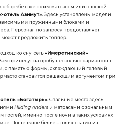
х в борьбе с жестким матрасом или плоской
к-отель Азимут»
. Здесь установлены модели
зависимыми пружинными блоками и
ера. Персонал по запросу предоставляет
е может предложить топпер.
одход ко сну, сеть
«Имеретинский»
ам принесут на пробу несколько вариантов: с
и, с памятью формы, охлаждающий гелевый
ор часто становится решающим аргументом при
я
отель «Богатырь»
. Спальные места здесь
ниями
Hilding Anders
и матрасами с зональным
м гостей, именно после ночи в таких условиях
не. Постельное белье – только сатин из