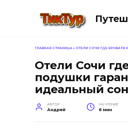
Перейти
к
Путеш
содержанию
ГЛАВНАЯ СТРАНИЦА
»
ОТЕЛИ СОЧИ ГДЕ КРОВАТИ
Отели Сочи где
подушки гара
идеальный со
АВТОР
НА ЧТЕНИЕ
Андрей
6 мин