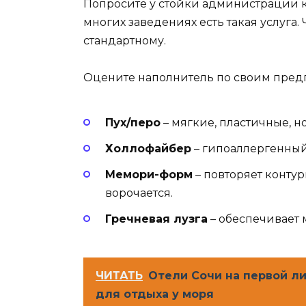
Попросите у стойки администрации к
многих заведениях есть такая услуга.
стандартному.
Оцените наполнитель по своим пред
Пух/перо
– мягкие, пластичные, н
Холлофайбер
– гипоаллергенный
Мемори-форм
– повторяет контуры
ворочается.
Гречневая лузга
– обеспечивает
ЧИТАТЬ
Отели Сочи на первой л
для отдыха у моря