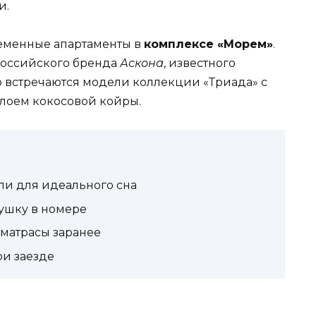
и.
ременные апартаменты в
комплексе «Морем»
.
российского бренда
Аскона
, известного
о встречаются модели коллекции «Триада» с
лоем кокосовой койры.
ли для идеального сна
ушку в номере
 матрасы заранее
ри заезде