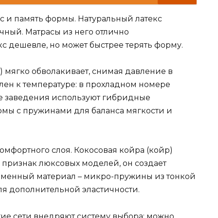
с и память формы. Натуральный латекс
чный. Матрасы из него отлично
с дешевле, но может быстрее терять форму.
) мягко обволакивает, снимая давление в
елен к температуре: в прохладном номере
ие заведения используют гибридные
мы с пружинами для баланса мягкости и
мфортного слоя. Кокосовая койра (койр)
– признак люксовых моделей, он создает
еменный материал – микро-пружины из тонкой
ля дополнительной эластичности.
гие сети внедряют систему выбора: можно