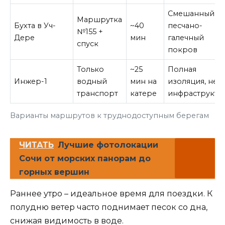
Смешанный
Маршрутка
Бухта в Уч-
~40
песчано-
№155 +
Дере
мин
галечный
спуск
покров
Только
~25
Полная
Инжер-1
водный
мин на
изоляция, нет
транспорт
катере
инфраструкту
Варианты маршрутов к труднодоступным берегам
ЧИТАТЬ
Лучшие фотолокации
Сочи от морских панорам до
горных вершин
Раннее утро – идеальное время для поездки. К
полудню ветер часто поднимает песок со дна,
снижая видимость в воде.