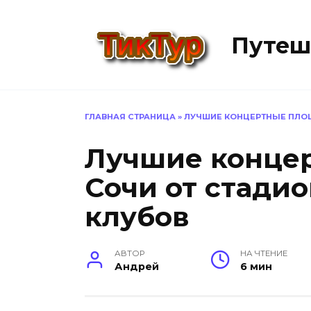
Перейти
к
Путеш
содержанию
ГЛАВНАЯ СТРАНИЦА
»
ЛУЧШИЕ КОНЦЕРТНЫЕ ПЛО
Лучшие конце
Сочи от стади
клубов
АВТОР
НА ЧТЕНИЕ
Андрей
6 мин