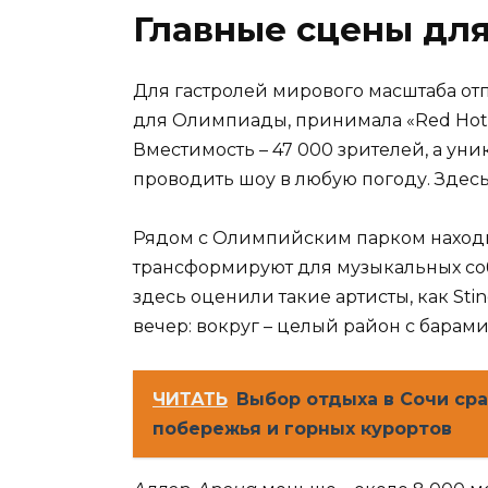
Главные сцены для
Для гастролей мирового масштаба от
для Олимпиады, принимала «Red Hot C
Вместимость – 47 000 зрителей, а ун
проводить шоу в любую погоду. Здесь
Рядом с Олимпийским парком наход
трансформируют для музыкальных собы
здесь оценили такие артисты, как Sti
вечер: вокруг – целый район с бара
ЧИТАТЬ
Выбор отдыха в Сочи ср
побережья и горных курортов