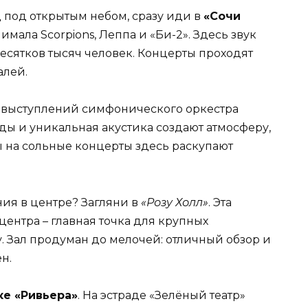
 под открытым небом, сразу иди в
«Сочи
нимала Scorpions, Леппа и «Би-2». Здесь звук
есятков тысяч человек. Концерты проходят
алей.
 выступлений симфонического оркестра
ады и уникальная акустика создают атмосферу,
ы на сольные концерты здесь раскупают
я в центре? Загляни в
«Розу Холл»
. Эта
ентра – главная точка для крупных
. Зал продуман до мелочей: отличный обзор и
н.
ке «Ривьера»
. На эстраде «Зелёный театр»