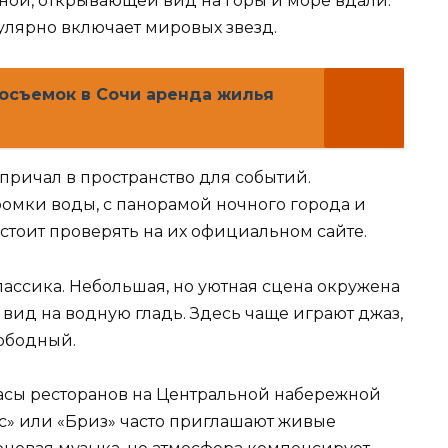
ной, открывающей вид на горы и море вдали.
улярно включает мировых звезд.
осъемок в Сочи аренда жилья
причал в пространство для событий.
ромки воды, с панорамой ночного города и
тоит проверять на их официальном сайте.
классика. Небольшая, но уютная сцена окружена
 вид на водную гладь. Здесь чаще играют джаз,
вободный.
асы ресторанов на Центральной набережной
с» или «Бриз» часто приглашают живые