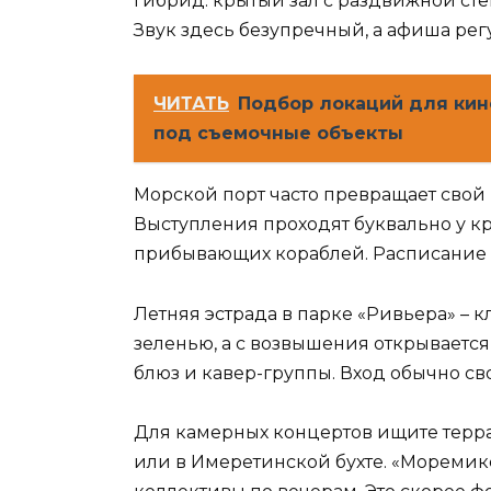
гибрид: крытый зал с раздвижной сте
Звук здесь безупречный, а афиша рег
ЧИТАТЬ
Подбор локаций для кин
под съемочные объекты
Морской порт часто превращает свой 
Выступления проходят буквально у к
прибывающих кораблей. Расписание с
Летняя эстрада в парке «Ривьера» – 
зеленью, а с возвышения открывается
блюз и кавер-группы. Вход обычно с
Для камерных концертов ищите терр
или в Имеретинской бухте. «Моремик