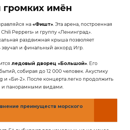
 громких имён
правляйся на
«Фишт»
. Эта арена, построенная
hili Peppers» и группу «Ленинград».
икальная раздвижная крыша позволяет
 звучал и финальный аккорд Игр.
ится
ледовый дворец «Большой»
. Его
тий, собирая до 12 000 человек. Акустику
ng и «Би-2». После концерта легко продолжить
ми и панорамными видами.
авнение преимуществ морского