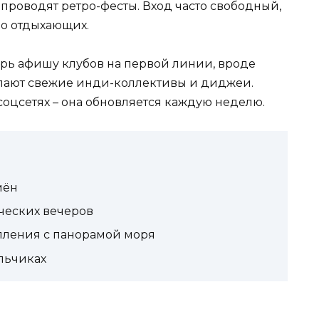
 проводят ретро-фесты. Вход часто свободный,
 до отдыхающих.
рь афишу клубов на первой линии, вроде
тупают свежие инди-коллективы и диджеи.
соцсетях – она обновляется каждую неделю.
мён
ческих вечеров
упления с панорамой моря
льчиках