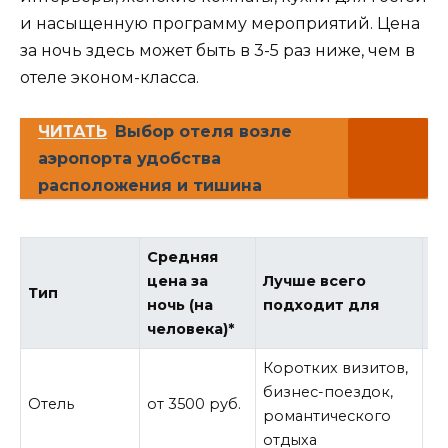
и насыщенную программу мероприятий. Цена
за ночь здесь может быть в 3-5 раз ниже, чем в
отеле эконом-класса.
ЧИТАТЬ
Выбор отеля возле
аэропорта удобства
расположения и тишина
Средняя
цена за
Лучше всего
К
Тип
ночь (на
подходит для
к
человека)*
Коротких визитов,
Вы
бизнес-поездок,
Отель
от 3500 руб.
к
романтического
у
отдыха