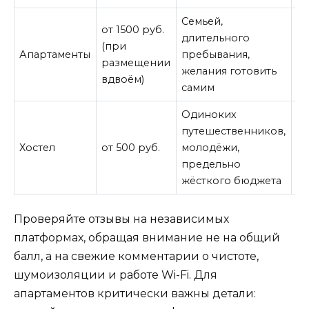
Семьей,
от 1500 руб.
длительного
М
(при
Апартаменты
пребывания,
б
размещении
желания готовить
са
вдвоём)
самим
Одиноких
путешественников,
М
Хостел
от 500 руб.
молодёжи,
п
предельно
р
жёсткого бюджета
Проверяйте отзывы на независимых
платформах, обращая внимание не на общий
балл, а на свежие комментарии о чистоте,
шумоизоляции и работе Wi-Fi. Для
апартаментов критически важны детали: