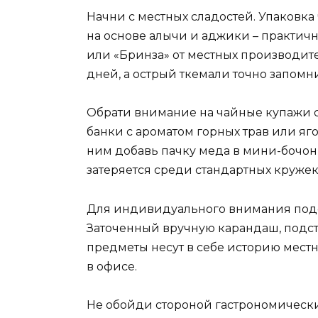
Начни с местных сладостей. Упаковка
на основе алычи и аджики – практичн
или «Бринза» от местных производит
дней, а острый ткемали точно запомни
Обрати внимание на чайные купажи 
банки с ароматом горных трав или яг
ним добавь пачку меда в мини-бочонк
затеряется среди стандартных кружек
Для индивидуального внимания подо
Заточенный вручную карандаш, подст
предметы несут в себе историю мест
в офисе.
Не обойди стороной гастрономически