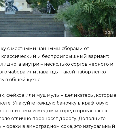
ку с местными чайными сборами от
о классический и беспроигрышный вариант:
лидно, а внутри – несколько сортов черного и
ого чабера или лаванды. Такой набор легко
ь в общей кухне.
к, фейхоа или мушмулы – деликатесы, которые
кете. Упакуйте каждую баночку в крафтовую
зина с сырами и медом из предгорных пасек:
соле отлично переносят дорогу. Дополните
– орехи в виноградном соке, это натуральный