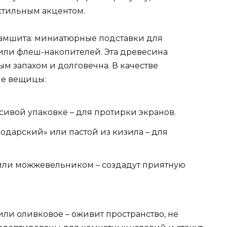
 стильным акцентом.
самшита: миниатюрные подставки для
или флеш-накопителей. Эта древесина
ым запахом и долговечна. В качестве
ые вещицы:
сивой упаковке – для протирки экранов.
одарский» или пастой из кизила – для
или можжевельником – создадут приятную
ли оливковое – оживит пространство, не