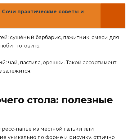
 Сочи практические советы и
тей: сушёный барбарис, пажитник, смеси для
 любит готовить.
й: чай, пастила, орешки. Такой ассортимент
е залежится.
чего стола: полезные
пресс-папье из местной гальки или
ие уникально по форме и рисунку, отлично