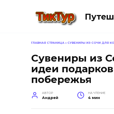
Перейти
к
Путеш
содержанию
ГЛАВНАЯ СТРАНИЦА
»
СУВЕНИРЫ ИЗ СОЧИ ДЛЯ К
Сувениры из С
идеи подарков
побережья
АВТОР
НА ЧТЕНИЕ
Андрей
4 мин