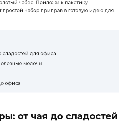
олотый чабер. Приложи к пакетику
т простой набор приправ в готовую идею для
о сладостей для офиса
 полезные мелочи
а
до офиса
ы: от чая до сладостей