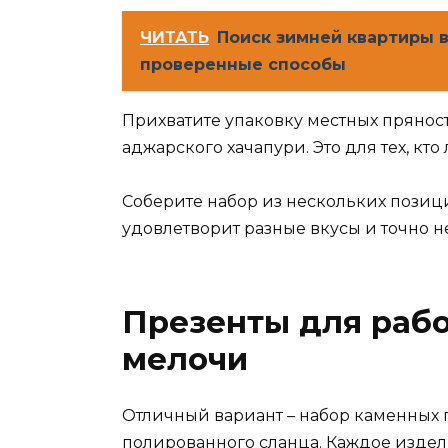
ЧИТАТЬ
Поиск зимней квартиры в
проверенные способы
Прихватите упаковку местных прянос
аджарского хачапури. Это для тех, кто
Соберите набор из нескольких позици
удовлетворит разные вкусы и точно н
Презенты для рабо
мелочи
Отличный вариант – набор каменных 
полированного сланца. Каждое издел