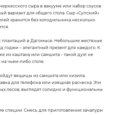
 черкесского сыра в вакууме или набор соусов
ый вариант для общего стола. Сыр «Супский»
елей хранится без холодильника несколько
тся.
с плантаций в Дагомысе. Небольшие жестяные
од годжи – элегантный презент для каждого. К
е из каштана или самшита – такой дуэт не
 на чьем-либо столе.
йдут вещицы из самшита или кизила.
авка для телефона или изящная расческа. Эти
ных лесов, выглядят солидно и функциональны
е специи. Смесь для приготовления хачапури