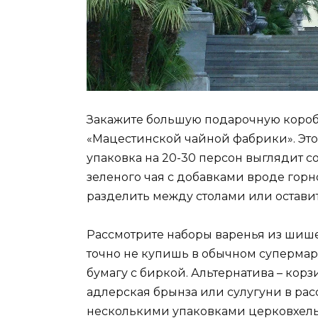
Закажите большую подарочную короб
«Мацестинской чайной фабрики». Эт
упаковка на 20-30 персон выглядит со
зеленого чая с добавками вроде горн
разделить между столами или оставит
Рассмотрите наборы варенья из шише
точно не купишь в обычном супермар
бумагу с биркой. Альтернатива – кор
адлерская брынза или сулугуни в рас
несколькими упаковками церковхелы 