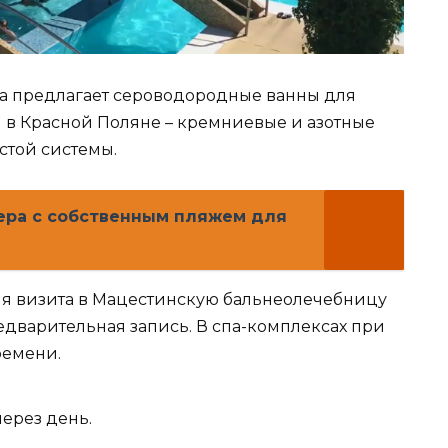
та предлагает сероводородные ванны для
и в Красной Поляне – кремниевые и азотные
стой системы.
ера с собственным пляжем для
ля визита в Мацестинскую бальнеолечебницу
едварительная запись. В спа-комплексах при
ремени.
через день.