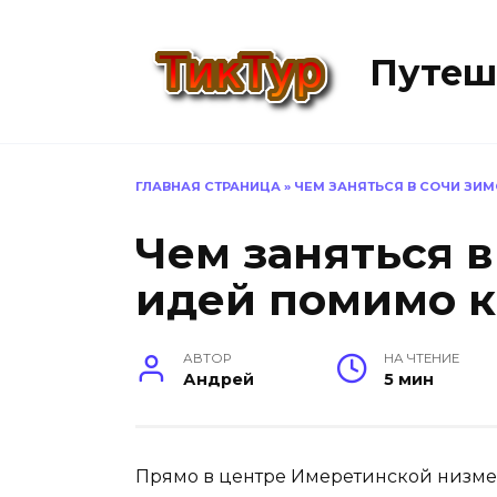
Перейти
к
Путеш
содержанию
ГЛАВНАЯ СТРАНИЦА
»
ЧЕМ ЗАНЯТЬСЯ В СОЧИ ЗИ
Чем заняться в
идей помимо к
АВТОР
НА ЧТЕНИЕ
Андрей
5 мин
Прямо в центре Имеретинской низм