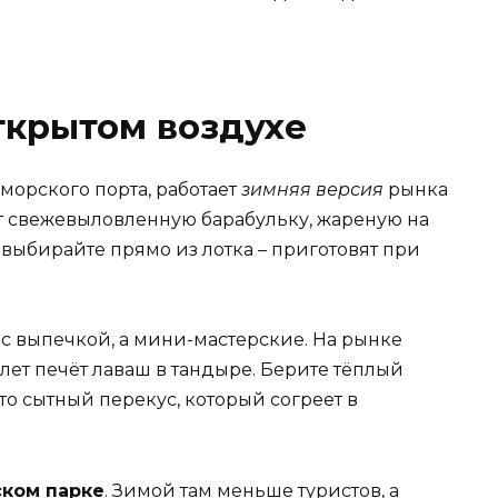
ткрытом воздухе
морского порта, работает
зимняя версия
рынка
ют свежевыловленную барабульку, жареную на
 выбирайте прямо из лотка – приготовят при
 с выпечкой, а мини-мастерские. На рынке
лет печёт лаваш в тандыре. Берите тёплый
то сытный перекус, который согреет в
ком парке
. Зимой там меньше туристов, а