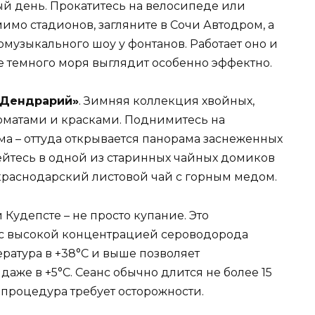
ый день. Прокатитесь на велосипеде или
мо стадионов, загляните в Сочи Автодром, а
музыкального шоу у фонтанов. Работает оно и
не темного моря выглядит особенно эффектно.
«Дендрарий»
. Зимняя коллекция хвойных,
оматами и красками. Поднимитесь на
а – оттуда открывается панорама заснеженных
ейтесь в одной из старинных чайных домиков
 краснодарский листовой чай с горным медом.
Кудепсте – не просто купание. Это
 с высокой концентрацией сероводорода
ратура в +38°C и выше позволяет
даже в +5°C. Сеанс обычно длится не более 15
я процедура требует осторожности.