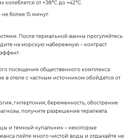
 колеблется от +38°C до +42°C.
не более 15 минут.
остями. После термальной ванны прогуляйтесь
дите на морскую набережную – контраст
эффект.
вого посещения общественного комплекса
е в отеле с частным источником обойдётся от
огия, гипертония, беременность, обострение
агнозы, получите разрешение терапевта.
нцы и тёмный купальник – некоторые
сеанса пейте много чистой воды и отдыхайте не