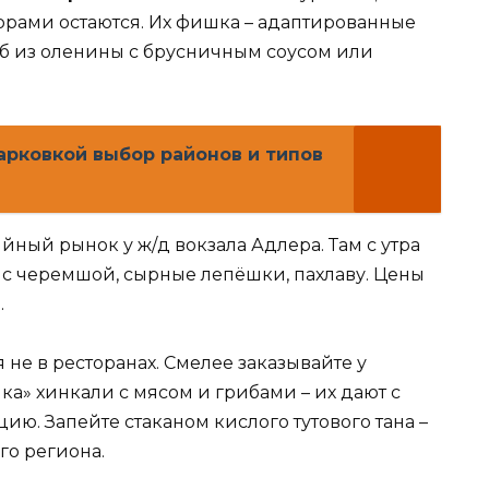
рами остаются. Их фишка – адаптированные
б из оленины с брусничным соусом или
арковкой выбор районов и типов
йный рынок у ж/д вокзала Адлера. Там с утра
с черемшой, сырные лепёшки, пахлаву. Цены
.
я не в ресторанах. Смелее заказывайте у
ка» хинкали с мясом и грибами – их дают с
цию. Запейте стаканом кислого тутового тана –
го региона.