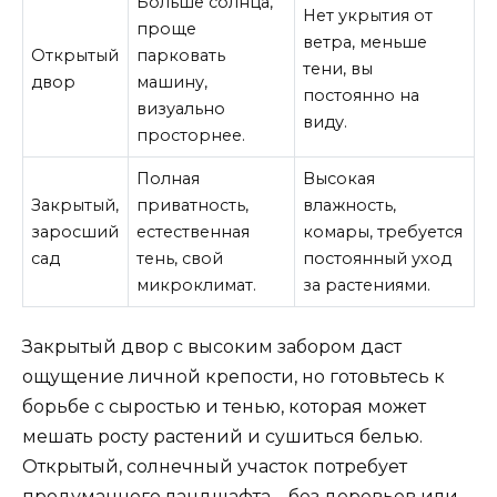
Больше солнца,
Нет укрытия от
проще
ветра, меньше
Открытый
парковать
тени, вы
двор
машину,
постоянно на
визуально
виду.
просторнее.
Полная
Высокая
Закрытый,
приватность,
влажность,
заросший
естественная
комары, требуется
сад
тень, свой
постоянный уход
микроклимат.
за растениями.
Закрытый двор с высоким забором даст
ощущение личной крепости, но готовьтесь к
борьбе с сыростью и тенью, которая может
мешать росту растений и сушиться белью.
Открытый, солнечный участок потребует
продуманного ландшафта – без деревьев или