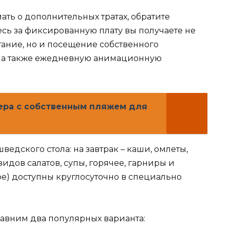
ать о дополнительных тратах, обратите
сь за фиксированную плату вы получаете не
тание, но и посещение собственного
, а также ежедневную анимационную
ера с собственным пляжем для
едского стола: на завтрак – каши, омлеты,
видов салатов, супы, горячее, гарниры и
офе) доступны круглосуточно в специально
равним два популярных варианта: