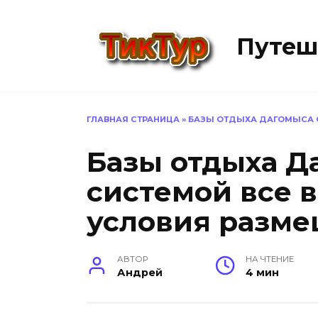
Перейти
к
Путеш
содержанию
ГЛАВНАЯ СТРАНИЦА
»
БАЗЫ ОТДЫХА ДАГОМЫСА С
Базы отдыха Д
системой все 
условия разм
АВТОР
НА ЧТЕНИЕ
Андрей
4 мин