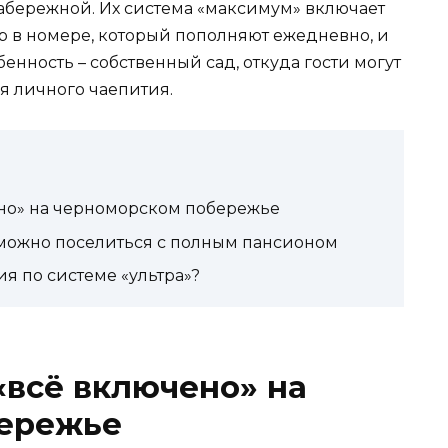
набережной. Их система «максимум» включает
 в номере, который пополняют ежедневно, и
енность – собственный сад, откуда гости могут
я личного чаепития.
ено» на черноморском побережье
 можно поселиться с полным пансионом
я по системе «ультра»?
«всё включено» на
ережье