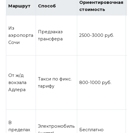
Ориентировочная
Ч
Маршрут
Способ
стоимость
с
З
Из
ма
Предзаказ
аэропорта
2500-3000 руб.
дн
трансфера
Сочи
в
в
Да
н
От ж/д
т
Такси по фикс.
вокзала
800-1000 руб.
д
тарифу
Адлера
ск
к
д
По
В
к
Электромобиль
пределах
Бесплатно
ос