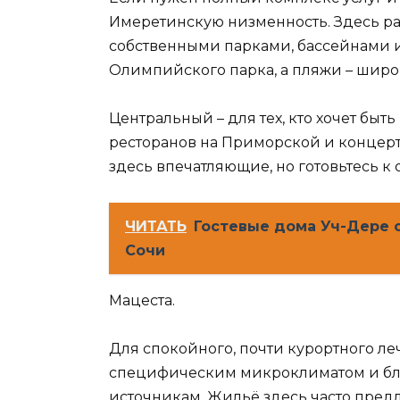
Имеретинскую низменность. Здесь р
собственными парками, бассейнами 
Олимпийского парка, а пляжи – широ
Центральный – для тех, кто хочет быт
ресторанов на Приморской и концер
здесь впечатляющие, но готовьтесь 
ЧИТАТЬ
Гостевые дома Уч-Дере о
Сочи
Мацеста.
Для спокойного, почти курортного ле
специфическим микроклиматом и бл
источникам. Жильё здесь часто пред