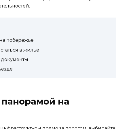
тельностей.
 на побережье
остаться в жилье
ь документы
ъезде
с панорамой на
 инфраструктуры прямо за порогом, выбирайте