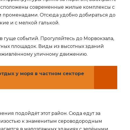
асположены современные жилые комплексы с
и променадами. Отсюда удобно добираться до
кие и с мелкой галькой.
ь в гуще событий. Прогуляйтесь до Морвокзала,
тных площадок. Виды из высотных зданий
к оживлённому уличному движению.
тдых у моря в частном секторе
чения подойдёт этот район. Сюда едут за
изостью к знаменитым сероводородным
лагается в малоэтажных зданиях с зелёными