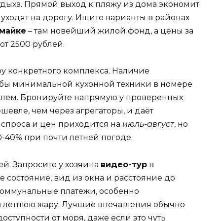
отдыха. Прямой выход к пляжу из дома экономит
 уходят на дорогу. Ищите варианты в районах
майке
– там новейший жилой фонд, а цены за
от 2500 рублей.
у конкретного комплекса. Наличие
я бы минимальной кухонной техники в номере
блем. Бронируйте напрямую у проверенных
шевле, чем через агрегаторы, и даёт
 спроса и цен приходится на
июль-август
, но
0-40% при почти летней погоде.
й. Запросите у хозяина
видео-тур
в
 состояние, вид из окна и расстояние до
 коммунальные платежи, особенно
в летнюю жару. Лучшие впечатления обычно
оступности от моря, даже если это чуть