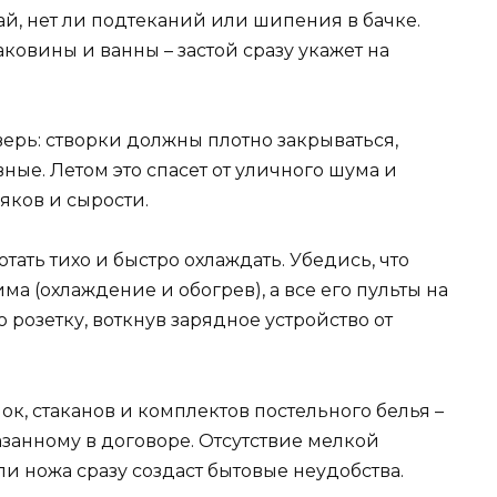
ай, нет ли подтеканий или шипения в бачке.
аковины и ванны – застой сразу укажет на
ерь: створки должны плотно закрываться,
вные. Летом это спасет от уличного шума и
няков и сырости.
ать тихо и быстро охлаждать. Убедись, что
а (охлаждение и обогрев), а все его пульты на
 розетку, воткнув зарядное устройство от
ок, стаканов и комплектов постельного белья –
казанному в договоре. Отсутствие мелкой
и ножа сразу создаст бытовые неудобства.