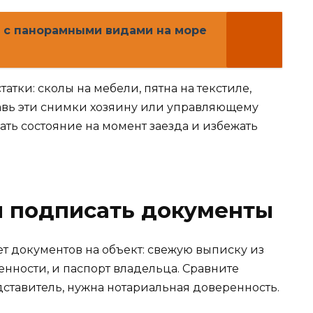
и с панорамными видами на море
тки: сколы на мебели, пятна на текстиле,
авь эти снимки хозяину или управляющему
ть состояние на момент заезда и избежать
и подписать документы
т документов на объект: свежую выписку из
нности, и паспорт владельца. Сравните
дставитель, нужна нотариальная доверенность.