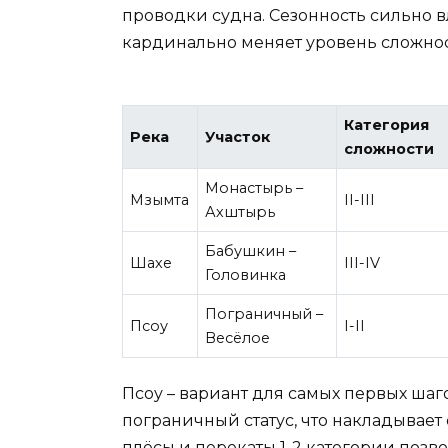
проводки судна. Сезонность сильно в
кардинально меняет уровень сложнос
Категория
Река
Участок
сложности
Монастырь –
Мзымта
II-III
Ахштырь
Бабушкин –
Шахе
III-IV
Головинка
Пограничный –
Псоу
I-II
Весёлое
Псоу – вариант для самых первых шаг
пограничный статус, что накладывает
плёсы и перекаты 1-2 категории позв