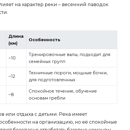
лияет на характер реки – весенний паводок
ти.
Длина
Особенность
(км)
Тренировочные валы, подходит для
~10
семейных групп
Техничные пороги, мощные бочки,
~12
для подготовленных
Спокойное течение, обучение
~8
основам гребли
ов или отдыха с детьми. Река имеет
 особенности на организацию, но её спокойные
оляют безопасно отработать базовые команды.