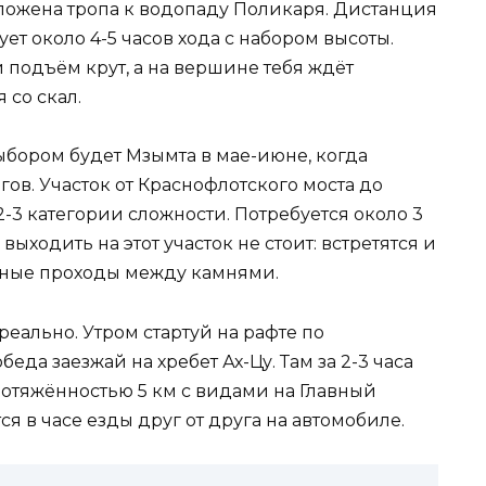
роложена тропа к водопаду Поликаря. Дистанция
ует около 4-5 часов хода с набором высоты.
подъём крут, а на вершине тебя ждёт
 со скал.
ыбором будет Мзымта в мае-июне, когда
ов. Участок от Краснофлотского моста до
2-3 категории сложности. Потребуется около 3
выходить на этот участок не стоит: встретятся и
ичные проходы между камнями.
реально. Утром стартуй на рафте по
еда заезжай на хребет Ах-Цу. Там за 2-3 часа
отяжённостью 5 км с видами на Главный
ся в часе езды друг от друга на автомобиле.