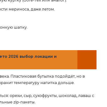
ю куртку (Gore-Tex или аналог).
сти мериноса, даже летом.
тонкую шапку.
ето 2026 выбор локации и
века. Пластиковая бутылка подойдёт, но в
хранит температуру напитка дольше.
ся: орехи, сыр, сухофрукты, шоколад, лаваш с
льные zip-пакеты.