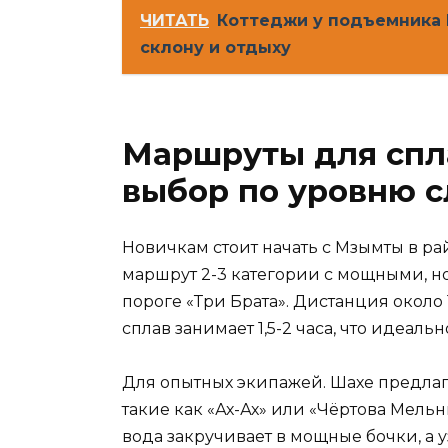
ЧИТАТЬ
Коттеджи у подъемника 
склону и отдыху
Маршруты для спла
выбор по уровню 
Новичкам стоит начать с Мзымты в ра
маршрут 2-3 категории с мощными, н
пороге «Три Брата». Дистанция около
сплав занимает 1,5-2 часа, что идеаль
Для опытных экипажей. Шахе предлага
такие как «Ах-Ах» или «Чёртова Мельн
вода закручивает в мощные бочки, а