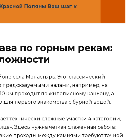
Красной Поляны Ваш шаг к
ва по горным рекам:
сложности
йоне села Монастырь. Это классический
о предсказуемыми валами, например, на
 10 км проходит по живописному каньону, а
но для первого знакомства с бурной водой.
ет технически сложные участки 4 категории,
ица». Здесь нужна чёткая слаженная работа:
 узкие проходы между камнями требуют точной