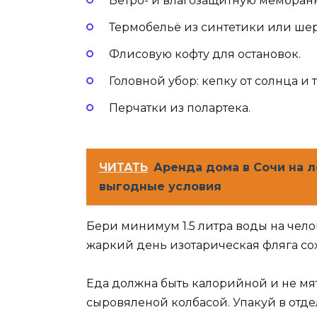
Ветро- и влагозащитную мембранну
Термобельё из синтетики или шер
Флисовую кофту для остановок.
Головной убор: кепку от солнца и 
Перчатки из полартека.
ЧИТАТЬ
Аренда дома в Сочи на л
выгодные условия
Бери минимум 1.5 литра воды на чело
жаркий день изотарическая фляга со
Еда должна быть калорийной и не мять
сыровяленой колбасой. Упакуй в отде