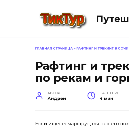
Перейти
к
Путеш
содержанию
ГЛАВНАЯ СТРАНИЦА
»
РАФТИНГ И ТРЕКИНГ В СОЧ
Рафтинг и тре
по рекам и го
АВТОР
НА ЧТЕНИЕ
Андрей
4 мин
Если ищешь маршрут для пешего похода